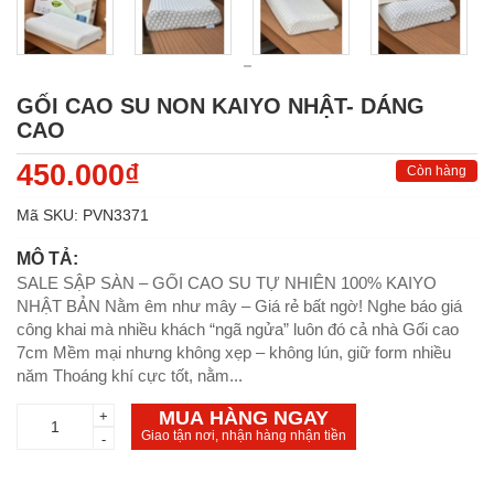
GỐI CAO SU NON KAIYO NHẬT- DÁNG
CAO
450.000₫
Còn hàng
Mã SKU:
PVN3371
MÔ TẢ:
SALE SẬP SÀN – GỐI CAO SU TỰ NHIÊN 100% KAIYO
NHẬT BẢN Nằm êm như mây – Giá rẻ bất ngờ! Nghe báo giá
công khai mà nhiều khách “ngã ngửa” luôn đó cả nhà Gối cao
7cm Mềm mại nhưng không xẹp – không lún, giữ form nhiều
năm Thoáng khí cực tốt, nằm...
MUA HÀNG NGAY
+
Giao tận nơi, nhận hàng nhận tiền
-