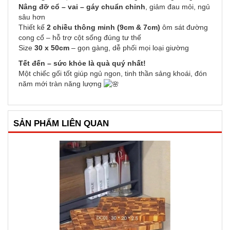
Nâng đỡ cổ – vai – gáy chuẩn chỉnh
, giảm đau mỏi, ngủ
sâu hơn
Thiết kế
2 chiều thông minh (9cm & 7cm)
ôm sát đường
cong cổ – hỗ trợ cột sống đúng tư thế
Size
30 x 50cm
– gọn gàng, dễ phối mọi loại giường
Tết đến – sức khỏe là quà quý nhất!
Một chiếc gối tốt giúp ngủ ngon, tinh thần sảng khoái, đón
năm mới tràn năng lượng
SẢN PHẨM LIÊN QUAN