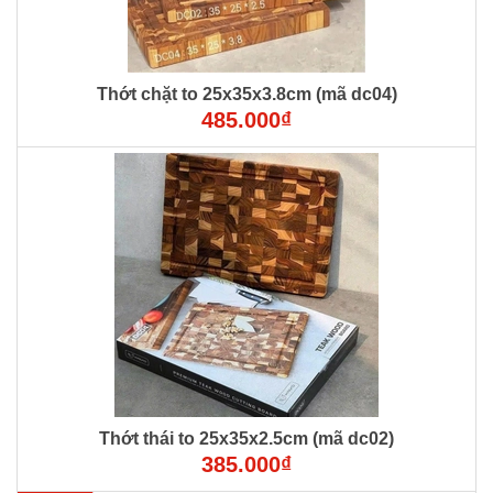
Thớt chặt to 25x35x3.8cm (mã dc04)
485.000₫
Thớt thái to 25x35x2.5cm (mã dc02)
385.000₫