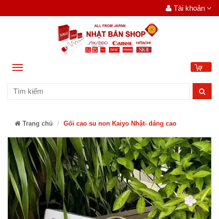
Tài khoản
Menu
0
Trang chủ
Gối cao su non Kaiyo Nhật- dáng cao