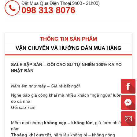
Đặt Mua Qua Điện Thoại 9h00 - 21h00)
098 313 8076
THÔNG TIN SẢN PHẨM
VẬN CHUYỂN VÀ HƯỚNG DẪN MUA HÀNG
SALE SẬP SÀN – GỐI CAO SU TỰ NHIÊN 100% KAIYO
NHẬT BẢN
Nằm êm như mây – Giá rẻ bất ngờ!
Nghe báo giá công khai mà nhiều khách “ngã ngửa” luôn
đó cả nhà
Gối cao 7cm
Mềm mại nhưng
không xẹp – không lún
, giữ form nhiều
năm
Thoáng khí cực tốt
, nằm lâu không bí – không nóng