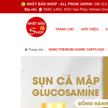
NHẬT BẢN SHOP - ALL FROM JAPAN:
098 313
Địa chỉ:
🏠 N06C-LK61- KDV Vạn Phúc Himlam Đườ
TRANG CHỦ
GIỚI THIỆU
S
Trang chủ
NANO PREMIUM SHARK CARTILAGE –