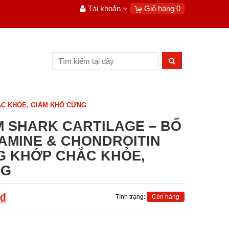
Tài khoản
Giỏ hàng
0
C KHỎE, GIẢM KHÔ CỨNG
 SHARK CARTILAGE – BỔ
AMINE & CHONDROITIN
G KHỚP CHẮC KHỎE,
NG
₫
Tình trạng:
Còn hàng