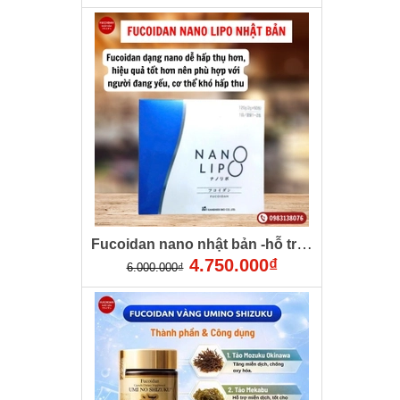
Fucoidan nano nhật bản -hỗ trợ phòng chống và điều trị ung thư
4.750.000₫
6.000.000₫