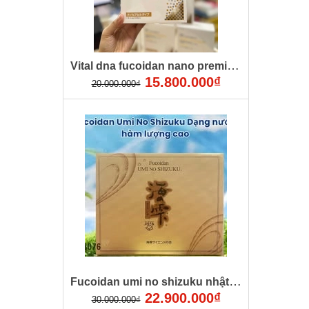
Vital dna fucoidan nano premium cao cấp nhật bản - phòng chống và hỗ trợ điều trị ung thư
15.800.000₫
20.000.000₫
Fucoidan umi no shizuku nhật bản
22.900.000₫
30.000.000₫