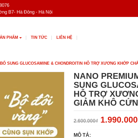
 8076
ng B7- Hà Đông - Hà Nội
ẢN PHẨM
TIN TỨC
LIÊN HỆ
 BỔ SUNG GLUCOSAMINE & CHONDROITIN HỖ TRỢ XƯƠNG KHỚP CHẮ
NANO PREMIUM
SUNG GLUCOS
HỖ TRỢ XƯƠN
GIẢM KHÔ CỨ
1.990.000
2.600.000₫
MÔ TẢ: