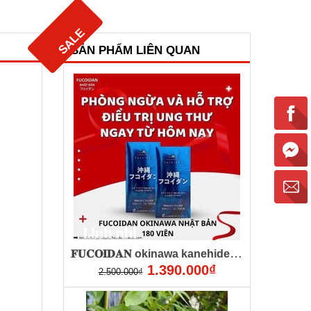
SALE
SALE
SALE
SALE
SALE
SẢN PHẨM LIÊN QUAN
𝐅𝐔𝐂𝐎𝐈𝐃𝐀𝐍 okinawa kanehide 180 viên mẫu mới (fucoidan xanh) - phòng chống và hỗ trợ điều trị ung thư
1.390.000₫
2.500.000₫