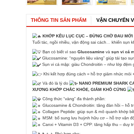
THÔNG TIN SẢN PHẨM
VẬN CHUYỂN 
KHỚP KÊU LỤC CỤC – ĐỪNG CHỜ ĐAU MỚI 
Tuổi tác, ngồi nhiều, vận động sai cách… khiến sụn
Bạn có biết vì sao
Glucosamine
và
sụn vi cá 
Glucosamine: “nguyên liệu vàng” giúp tái tạo sụn
Sụn vi cá mập: giàu Chondroitin – như lớp đệm g
Khi kết hợp đúng cách = hỗ trợ giảm nhức mỏi 
Và đó là lý do
NANO PREMIUM SHARK CA
XƯƠNG KHỚP CHẮC KHỎE, GIẢM KHÔ CỨNG
Công thức “vàng” đa thành phần:
Glucosamine & Chondroitin: tăng đàn hồi – hỗ t
Collagen Peptide: giúp sụn & mô quanh khớp b
MSM: bổ sung lưu huỳnh hữu cơ – hỗ trợ vận độ
Canxi + Vitamin D3 + CPP: tăng hấp thu – duy t
Phù hợp cho: