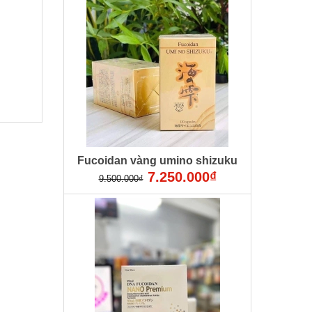
Fucoidan vàng umino shizuku
7.250.000₫
9.500.000₫