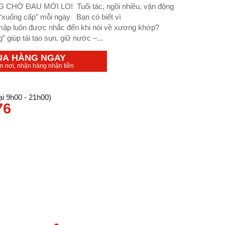
Ờ ĐAU MỚI LO! Tuổi tác, ngồi nhiều, vận động
“xuống cấp” mỗi ngày Bạn có biết vì
mập luôn được nhắc đến khi nói về xương khớp?
 giúp tái tạo sụn, giữ nước –...
UA HÀNG NGAY
ận nơi, nhận hàng nhận tiền
i 9h00 - 21h00)
76