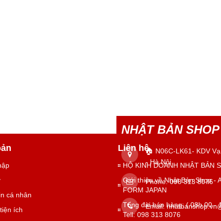
NHẬT BẢN SHOP
oản
Liên hệ
🏠 N06C-LK61- KDV Vạ
- Hà Nội
hập
HỘ KINH DOANH NHẬT BẢN 
ý
Giới thiệu về Nhật Bản Shop - 
Phone:
098 313 8076
FORM JAPAN
in cá nhân
Tổng đài bán hàng: ( 08h 00 -
Email:
nhatbanshop.vn
tiện ích
Tell: 098 313 8076