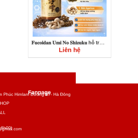
𝐅𝐮𝐜𝐨𝐢𝐝𝐚𝐧 𝐔𝐦𝐢 𝐍𝐨 𝐒𝐡𝐢𝐳𝐮𝐤𝐮 hỗ trợ điều trị ung thư
Liên hệ
Fanpage
n Phúc Himlam Đường B7- Hà Đông
SHOP
ALL
 18h00)
@gmail.com