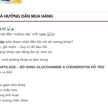
VÀ HƯỚNG DẪN MUA HÀNG
LO!
 khớp dần “xuống cấp” mỗi ngày
mập
luôn được nhắc đến khi nói về xương khớp?
, giữ nước – duy trì độ đàn hồi
iúp khớp vận động êm ái, trơn tru
+ nuôi dưỡng khớp từ bên trong
RTILAGE – BỔ SUNG GLUCOSAMINE & CHONDROITIN HỖ TRỢ
ra đời!
rợ giảm khô khớp
ền chắc hơn
ng linh hoạt
rì xương chắc khỏe