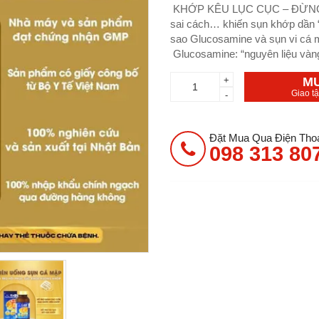
KHỚP KÊU LỤC CỤC – ĐỪNG CH
sai cách… khiến sụn khớp dần 
sao Glucosamine và sụn vi cá 
Glucosamine: “nguyên liệu vàng”
+
M
Giao t
-
Đặt Mua Qua Điện Thoạ
098 313 80