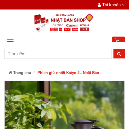
Tài khoản
Menu
0
Trang chủ
Phích giữ nhiệt Kaiyo 2L Nhật Bản