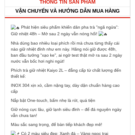
THÔNG TIN SẢN PHẨM
VẬN CHUYỂN VÀ HƯỚNG DẪN MUA HÀNG
Phát hiện siêu phẩm khiến dân pha trà "ngã ngửa":
Giữ nhiệt 48h – Mở sau 2 ngày vẫn nóng hổi!
Nhà dùng bao nhiêu loại phích rồi mà chưa từng thấy cái
nào giữ nhiệt đỉnh như em này. Hãng nói giữ được 48h,
ban đầu tưởng "xạo ke", ai ngờ test thật mở ra sau 2 ngày
nước vẫn bốc hơi nghi ngút!
Phích trà giữ nhiệt Kaiyo 2L – đẳng cấp từ chất lượng đến
thiết kế:
INOX 304 xịn xò, cầm nặng tay, dày dặn chuẩn hàng cao
cấp
Nắp bật One-touch, bấm nhẹ là rót, quá tiện
Giữ nóng cực lâu, giữ lạnh siêu đỉnh – để đá nguyên ngày
vẫn chưa tan!
Màu sắc sang trọng, để bàn tiếp khách đẹp mê!
Có 2 màu siêu đẹp: Xanh đá – Vàng ngọc trai