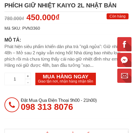
PHÍCH GIỮ NHIỆT KAIYO 2L NHẬT BẢN
450.000₫
Còn hàng
780.000₫
Mã SKU:
PVN3360
MÔ TẢ:
Phát hiện siêu phẩm khiến dân pha trà "ngã ngửa": Giữ nhiệt
48h – Mở sau 2 ngày vẫn nóng hổi! Nhà dùng bao nhiêu loại
phích rồi mà chưa từng thấy cái nào giữ nhiệt đỉnh như em này.
Hãng nói giữ được 48h, ban đầu tưởng "xạo...
MUA HÀNG NGAY
+
Giao tận nơi, nhận hàng nhận tiền
-
Đặt Mua Qua Điện Thoại 9h00 - 21h00)
098 313 8076