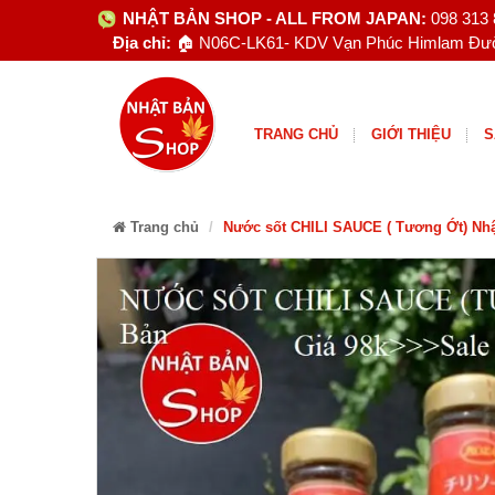
NHẬT BẢN SHOP - ALL FROM JAPAN:
098 313
Địa chỉ:
🏠 N06C-LK61- KDV Vạn Phúc Himlam Đườ
TRANG CHỦ
GIỚI THIỆU
S
Trang chủ
Nước sốt CHILI SAUCE ( Tương Ớt) Nhậ