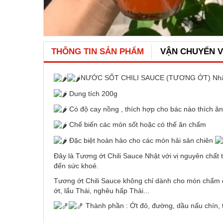
THÔNG TIN SẢN PHẨM
VẬN CHUYỂN 
NƯỚC SỐT CHILI SAUCE (TƯƠNG ỚT) Nhậ
Dung tích 200g
Có độ cay nồng , thích hợp cho bác nào thích ăn
Chế biến các món sốt hoặc có thế ăn chấm
Đặc biệt hoàn hảo cho các món hải sản chiên
Đây là Tương ớt Chili Sauce Nhật với vị nguyên chấ
đến sức khoẻ.
Tương ớt Chili Sauce không chỉ dành cho món chấm đ
ớt, lẩu Thái, nghêu hấp Thái...
Thành phần : Ớt đỏ, đường, dầu nấu chín, t