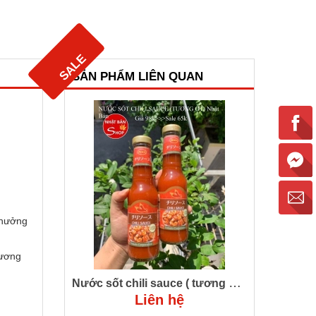
SALE
SALE
SALE
SALE
SẢN PHẨM LIÊN QUAN
 hưởng
tương
Nước sốt chili sauce ( tương ớt) nhật bản 200g
Liên hệ