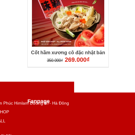
Cốt hầm xương cô đặc nhật bản
269.000₫
350.000₫
Fanpage
n Phúc Himlam Đường B7- Hà Đông
SHOP
ALL