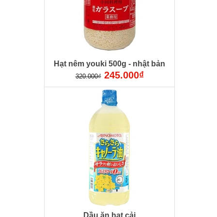
Hạt nêm youki 500g - nhật bản
245.000₫
320.000₫
Dầu ăn hạt cải