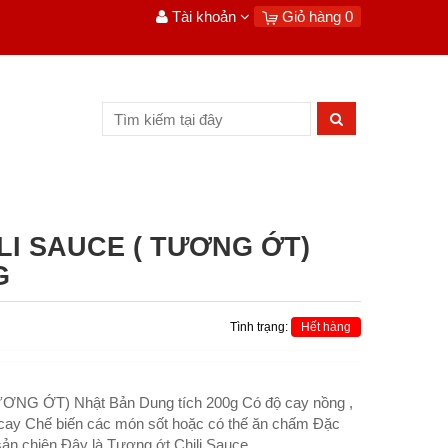
Tài khoản
Giỏ hàng
0
LI SAUCE ( TƯƠNG ỚT)
G
Tình trạng:
Hết hàng
G ỚT) Nhật Bản Dung tích 200g Có độ cay nồng ,
 cay Chế biến các món sốt hoặc có thế ăn chấm Đặc
ản chiên Đây là Tương ớt Chili Sauce...