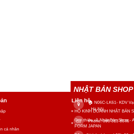
NHẬT BẢN SHOP
oản
Liên hệ
🏠 N06C-LK61- KDV Vạ
- Hà Nội
hập
HỘ KINH DOANH NHẬT BẢN 
ý
Giới thiệu về Nhật Bản Shop - 
Phone:
098 313 8076
FORM JAPAN
in cá nhân