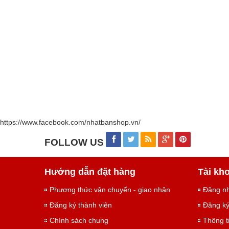
https://www.facebook.com/nhatbanshop.vn/
FOLLOW US
Hướng dẫn đặt hàng
Tài kh
Phương thức vận chuyển - giao nhận
Đăng n
Đăng ký thành viên
Đăng k
Chính sách chung
Thông t