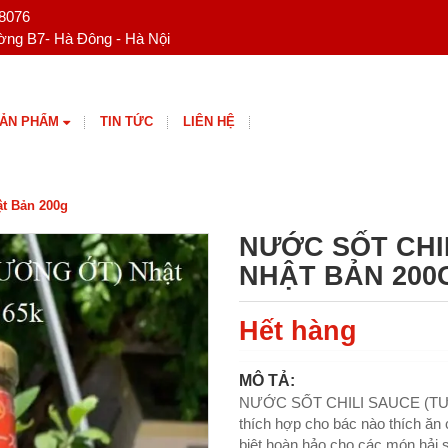
 8076
ng B7- Hà Đông - Hà Nội
ẢN PHẨM
TIN TỨC
LIÊN HỆ
t Bản 200g
NƯỚC SỐT CHI
NHẬT BẢN 200
Hết hàng
MÔ TẢ:
NƯỚC SỐT CHILI SAUCE (TƯƠN
thích hợp cho bác nào thích ăn
biệt hoàn hảo cho các món hải s